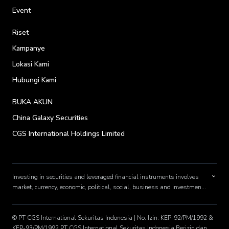
Event
Riset
Kampanye
Lokasi Kami
Hubungi Kami
BUKA AKUN
China Galaxy Securities
CGS International Holdings Limited
Investing in securities and leveraged financial instruments involves
market, currency, economic, political, social, business and investment
risks. Please ensure you understand the applicable risks involved by
reading each product's respective risk warnings contained within this
website, as well as the risk disclosure statements in our General
© PT CGS International Sekuritas Indonesia | No. Izin: KEP-92/PM/1992 &
Terms and Conditions, account opening forms and such other
KEP-93/PM/1992 PT CGS International Sekuritas Indonesia Berizin dan